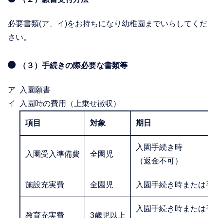
必要書類(ア、イ)をお持ちになり幼稚園までいらしてくだ
さい。
（３）手続きの際必要な書類等
入園願書
入園時の費用（上乗せ徴収）
項目
対象
期日
入園手続き時
入園受入準備費
全園児
（返金不可）
施設充実費
全園児
入園手続き時または手
入園手続き時または手
教育充実費
3歳児以上