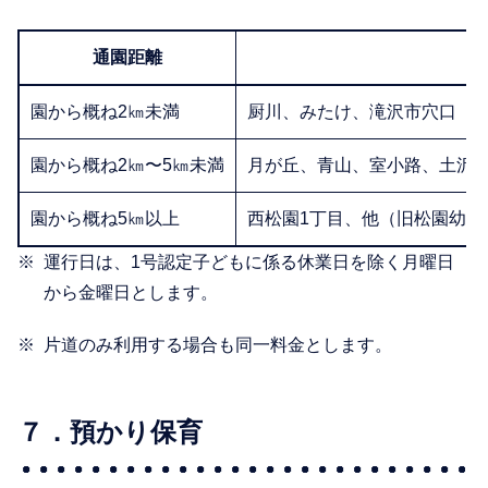
通園距離
園から概ね2㎞未満
厨川、みたけ、滝沢市穴口（
園から概ね2㎞〜5㎞未満
月が丘、青山、室小路、土沢
園から概ね5㎞以上
西松園1丁目、他（旧松園幼稚
運行日は、1号認定子どもに係る休業日を除く月曜日
から金曜日とします。
片道のみ利用する場合も同一料金とします。
７．預かり保育